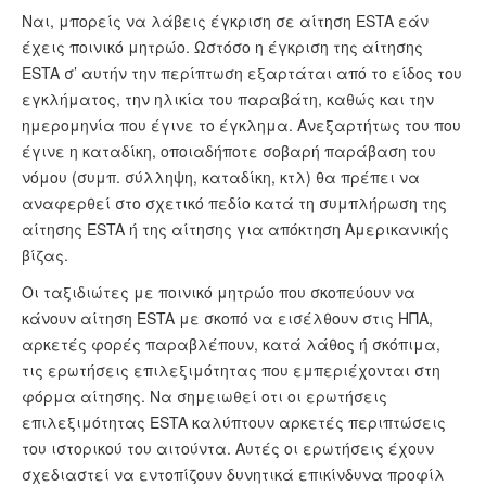
ESTA Κατάσταση
Ναι, μπορείς να λάβεις έγκριση σε αίτηση ESTA εάν
έχεις ποινικό μητρώο. Ωστόσο η έγκριση της αίτησης
ESTA άρθρα
ESTA σ’ αυτήν την περίπτωση εξαρτάται από το είδος του
εγκλήματος, την ηλικία του παραβάτη, καθώς και την
ημερομηνία που έγινε το έγκλημα. Ανεξαρτήτως του που
έγινε η καταδίκη, οποιαδήποτε σοβαρή παράβαση του
νόμου (συμπ. σύλληψη, καταδίκη, κτλ) θα πρέπει να
αναφερθεί στο σχετικό πεδίο κατά τη συμπλήρωση της
αίτησης ESTA ή της αίτησης για απόκτηση Αμερικανικής
βίζας.
Οι ταξιδιώτες με ποινικό μητρώο που σκοπεύουν να
κάνουν αίτηση ESTA με σκοπό να εισέλθουν στις ΗΠΑ,
αρκετές φορές παραβλέπουν, κατά λάθος ή σκόπιμα,
τις ερωτήσεις επιλεξιμότητας που εμπεριέχονται στη
φόρμα αίτησης. Να σημειωθεί οτι οι ερωτήσεις
επιλεξιμότητας ΕSTA καλύπτουν αρκετές περιπτώσεις
του ιστορικού του αιτούντα. Αυτές οι ερωτήσεις έχουν
σχεδιαστεί να εντοπίζουν δυνητικά επικίνδυνα προφίλ