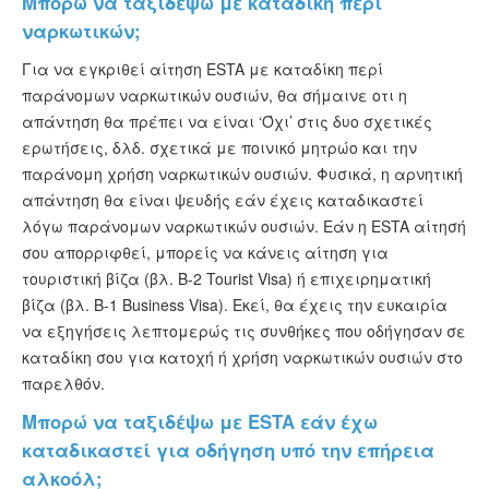
Μπορώ να ταξιδέψω με καταδίκη περί
ναρκωτικών;
Για να εγκριθεί αίτηση ESTA με καταδίκη περί
παράνομων ναρκωτικών ουσιών, θα σήμαινε οτι η
απάντηση θα πρέπει να είναι ‘Όχι’ στις δυο σχετικές
ερωτήσεις, δλδ. σχετικά με ποινικό μητρώο και την
παράνομη χρήση ναρκωτικών ουσιών. Φυσικά, η αρνητική
απάντηση θα είναι ψευδής εάν έχεις καταδικαστεί
λόγω παράνομων ναρκωτικών ουσιών. Εάν η ESTA αίτησή
σου απορριφθεί, μπορείς να κάνεις αίτηση για
τουριστική βίζα (βλ. B-2 Tourist Visa) ή επιχειρηματική
βίζα (βλ. B-1 Business Visa). Εκεί, θα έχεις την ευκαιρία
να εξηγήσεις λεπτομερώς τις συνθήκες που οδήγησαν σε
καταδίκη σου για κατοχή ή χρήση ναρκωτικών ουσιών στο
παρελθόν.
Μπορώ να ταξιδέψω με ESTA εάν έχω
καταδικαστεί για οδήγηση υπό την επήρεια
αλκοόλ;