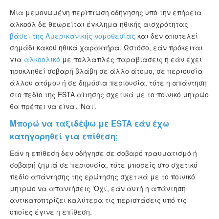
Μια μεμονωμένη περίπτωση οδήγησης υπό την επήρεια
αλκοόλ δε θεωρείται έγκλημα ηθικής αισχρότητας
βάσει της Αμερικανικής νομοθεσίας
και δεν αποτελεί
σημάδι κακού ηθικά χαρακτήρα. Ωστόσο, εάν πρόκειται
για
αλκοολικό
με πολλαπλές παραβιάσεις ή εάν έχει
προκληθεί σοβαρή βλάβη σε άλλο άτομο, σε περιουσία
άλλου ατόμου ή σε δημόσια περιουσία, τότε η απάντηση
στο πεδίο της ESTA αίτησης σχετικά με το ποινικό μητρώο
θα πρέπει να είναι ‘Ναι’.
Μπορώ να ταξιδέψω με ESTA εάν έχω
κατηγορηθεί για επίθεση;
Εάν η επίθεση δεν οδήγησε σε σοβαρό τραυματισμό ή
σοβαρή ζημιά σε περιουσία, τότε μπορείς στο σχετικό
πεδίο απάντησης της ερώτησης σχετικά με το ποινικό
μητρώο να απαντήσεις ‘Όχι’, εάν αυτή η απάντηση
αντικατοπτρίζει καλύτερα τις περιστάσεις υπό τις
οποίες έγινε η επίθεση.