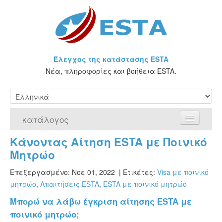
Έλεγχος της κατάστασης ESTA
Νέα, πληροφορίες και βοήθεια ESTA.
κατάλογος
Κάνοντας Αίτηση ESTA με Ποινικό
Αρχική Σελίδα
Μητρώο
Αίτηση για ESTA
Επεξεργασμένο: Νοε 01, 2022
| Ετικέτες:
Visa με ποινικό
μητρώο
,
Απαιτήσεις ESTA
,
ESTA με ποινικό μητρώο
Τι είναι η άδεια ESTA;
Μπορώ να λάβω έγκριση αίτησης ESTA με
VWP
ποινικό μητρώο;