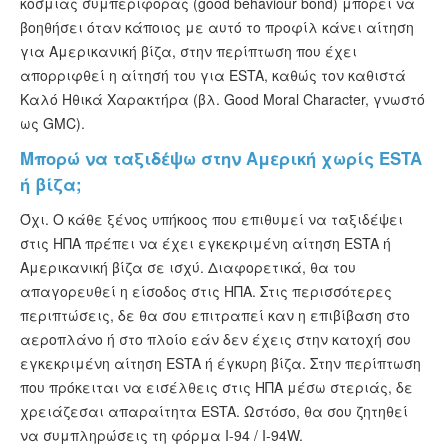
κόσμιας συμπεριφοράς (good behaviour bond) μπορεί να
βοηθήσει όταν κάποιος με αυτό το προφίλ κάνει αίτηση
για Αμερικανική βίζα, στην περίπτωση που έχει
απορριφθεί η αίτησή του για ESTA, καθώς τον καθιστά
Καλό Ηθικά Χαρακτήρα (βλ. Good Moral Character, γνωστό
ως GMC).
Μπορώ να ταξιδέψω στην Αμερική χωρίς ESTA
ή βίζα;
Όχι. Ο κάθε ξένος υπήκοος που επιθυμεί να ταξιδέψει
στις ΗΠΑ πρέπει να έχει εγκεκριμένη αίτηση ESTA ή
Αμερικανική βίζα σε ισχύ. Διαφορετικά, θα του
απαγορευθεί η είσοδος στις ΗΠΑ. Στις περισσότερες
περιπτώσεις, δε θα σου επιτραπεί καν η επιβίβαση στο
αεροπλάνο ή στο πλοίο εάν δεν έχεις στην κατοχή σου
εγκεκριμένη αίτηση ESTA ή έγκυρη βίζα. Στην περίπτωση
που πρόκειται να εισέλθεις στις ΗΠΑ μέσω στεριάς, δε
χρειάζεσαι απαραίτητα ESTA. Ωστόσο, θα σου ζητηθεί
να συμπληρώσεις τη φόρμα I-94 / I-94W.