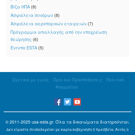
Βίζα ΗΠΑ
(8)
Ασφάλεια συνόρων
(8)
Ασφάλεια αεροπορικών εταιρειών
(7)
Πρόγραμμα απαλλαγής από την υποχρέωση
θεώρησης
(6)
Έντυπο ESTA
(5)
Σχετικά με εμάς
Όροι και Προϋποθέσεις
Πολιτική
Απορρήτου
© 2011-2025
usa-esta.gr
. Όλα τα δικαιώματα διατηρούνται.
Δεν είμαστε συνδεδεμένοι με καμία κυβέρνηση ή πρεσβεία. Αυτός ο