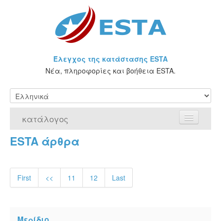
Έλεγχος της κατάστασης ESTA
Νέα, πληροφορίες και βοήθεια ESTA.
κατάλογος
ESTA άρθρα
Αρχική Σελίδα
Αίτηση για ESTA
First
<<
11
12
Last
Τι είναι η άδεια ESTA;
VWP
Μερίδιο