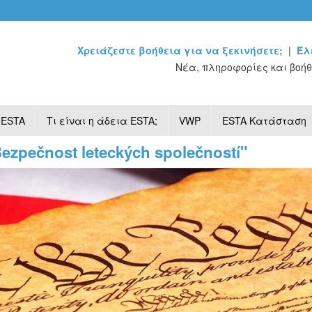
Χρειάζεστε βοήθεια για να ξεκινήσετε;
|
Έλ
Νέα, πληροφορίες και βοήθ
 ESTA
Τι είναι η άδεια ESTA;
VWP
ESTA Κατάσταση
Bezpečnost leteckých společností"