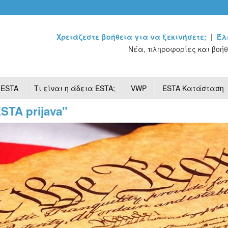
Χρειάζεστε βοήθεια για να ξεκινήσετε;
|
Έλ
Νέα, πληροφορίες και βοήθ
 ESTA
Τι είναι η άδεια ESTA;
VWP
ESTA Κατάσταση
ESTA prijava"