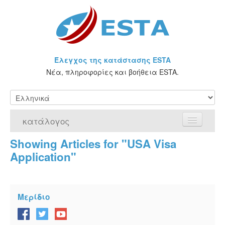
Έλεγχος της κατάστασης ESTA
Νέα, πληροφορίες και βοήθεια ESTA.
κατάλογος
Showing Articles for "USA Visa
Αρχική Σελίδα
Application"
Αίτηση για ESTA
Τι είναι η άδεια ESTA;
Μερίδιο
VWP