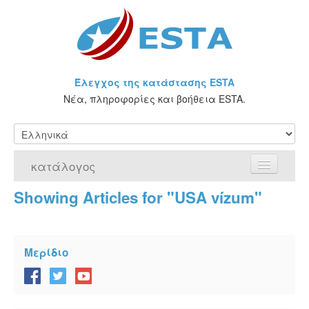
Έλεγχος της κατάστασης ESTA
Νέα, πληροφορίες και βοήθεια ESTA.
κατάλογος
Showing Articles for "USA vízum"
Αρχική Σελίδα
Αίτηση για ESTA
Μερίδιο
Τι είναι η άδεια ESTA;
VWP