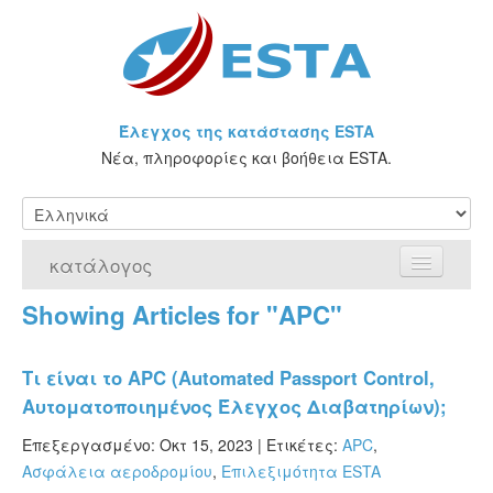
Έλεγχος της κατάστασης ESTA
Νέα, πληροφορίες και βοήθεια ESTA.
κατάλογος
Showing Articles for "APC"
Αρχική Σελίδα
Αίτηση για ESTA
Τι είναι το APC (Automated Passport Control,
Αυτοματοποιημένος Έλεγχος Διαβατηρίων);
Τι είναι η άδεια ESTA;
Επεξεργασμένο: Οκτ 15, 2023 |
Ετικέτες:
APC
,
VWP
Ασφάλεια αεροδρομίου
,
Επιλεξιμότητα ESTA