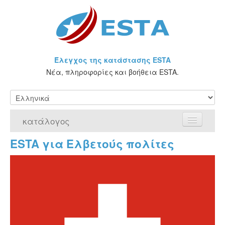
Έλεγχος της κατάστασης ESTA
Νέα, πληροφορίες και βοήθεια ESTA.
κατάλογος
ESTA για Ελβετούς πολίτες
Αρχική Σελίδα
Αίτηση για ESTA
Τι είναι η άδεια ESTA;
VWP