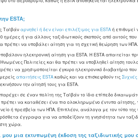
ο στο αεροδρόμιο, καθώς η ESTA αποθηκεύεται ηλεκτρονικά έ
την ESTA;
ης Ταϊβάν
αρνηθεί ή δεν είναι επιλέξιμος για ESTA
ή επιθυμεί 
0 ημέρες ή για άλλους ταξιδιωτικούς σκοπούς από αυτούς που 
α πρέπει να υποβάλει αίτηση για τη σχετική θεώρηση των ΗΠΑ
υποβάλουν ηλεκτρονική αίτηση για ESTA. Η ESTA απαιτείται πρι
 Ηνωμένες Πολιτείες και θα πρέπει να υποβληθεί αίτηση τουλά
ρέπει να χρησιμοποιείται έγκυρο ηλεκτρονικό διαβατήριο που 
ομερείς
απαιτήσεις ESTA
καθώς και να επισκεφθούν τις
Συχνές
κινήσουν την αίτησή τους για ESTA.
 παρέχει σε έναν πολίτη της Ταϊβάν το ίδιο επίπεδο δικαιωμά
 πρέπει να καταθέσει ένα πιο ολοκληρωμένο έντυπο αίτησης, 
είο ή πρεσβεία των ΗΠΑ. Επιπλέον, ανάλογα με τον τύπο της 
ρόσθετα έγγραφα για να αποδείξουν τη γνησιότητα των ταξιδ
 στη χώρα.
μου μια εκτυπωμένη έκδοση της ταξιδιωτικής μου ά