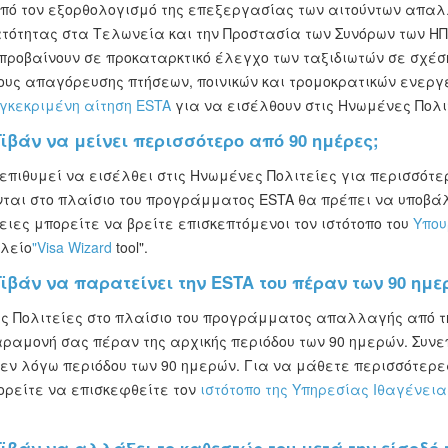
κοπό τον εξορθολογισμό της επεξεργασίας των αιτούντων απα
ατότητας στα Τελωνεία και την Προστασία των Συνόρων των ΗΠ
προβαίνουν σε προκαταρκτικό έλεγχο των ταξιδιωτών σε σχέ
ς απαγόρευσης πτήσεων, ποινικών και τρομοκρατικών ενεργειώ
γκεκριμένη αίτηση ESTA
για να εισέλθουν στις Ηνωμένες Πολι
ϊβάν να μείνει περισσότερο από 90 ημέρες;
 επιθυμεί να εισέλθει στις Ηνωμένες Πολιτείες για περισσότε
νται στο πλαίσιο του προγράμματος ESTA θα πρέπει να υποβάλ
ιες μπορείτε να βρείτε επισκεπτόμενοι τον ιστότοπο του
Υπου
λείο
"Visa Wizard
tool".
ϊβάν να παρατείνει την ESTA του πέραν των 90 ημε
ες Πολιτείες στο πλαίσιο του προγράμματος απαλλαγής από τ
αραμονή σας πέραν της αρχικής περιόδου των 90 ημερών. Συν
ς εν λόγω περιόδου των 90 ημερών. Για να μάθετε περισσότερ
ρείτε να επισκεφθείτε τον
ιστότοπο της Υπηρεσίας Ιθαγένει