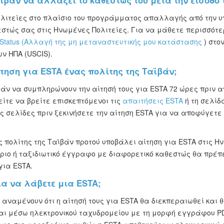
ϊβάν να αλλάξει το καθεστώς του μετά την είσοδό 
ολιτείες στο πλαίσιο του προγράμματος απαλλαγής από την 
στώς σας στις Ηνωμένες Πολιτείες. Για να μάθετε περισσότ
 Status (Αλλαγή της μη μεταναστευτικής μου κατάστασης
) στο
ν ΗΠΑ (USCIS).
τηση για ESTA ένας πολίτης της Ταϊβάν;
ϊβάν να συμπληρώνουν την αίτησή τους για ESTA 72 ώρες πριν
ίτε να βρείτε επισκεπτόμενοι τις
απαιτήσεις ESTA
ή τη σελί
ς σελίδες πριν ξεκινήσετε την αίτηση ESTA για να αποφύγετε 
ς πολίτης της Ταϊβάν προτού υποβάλει αίτηση για ESTA στις Η
ήριο ή ταξιδιωτικό έγγραφο με διαφορετικό καθεστώς θα πρέπ
για ESTA.
ια να λάβετε μια ESTA;
 αναμένουν ότι η αίτησή τους για ESTA θα διεκπεραιωθεί και θ
αι μέσω ηλεκτρονικού ταχυδρομείου με τη μορφή εγγράφου PD