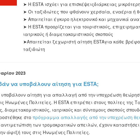
➤ Η ESTA ισχύει για επισκέψεις
διάρκειας μικρότερ
➤ Οι ταξιδιώτες που φθάνουν χερσαία, εναέρια ή 
➤
Απαιτείται έγκυρο ηλεκτρονικό και μηχανικά αν
➤ Η ESTA προορίζεται για τουριστικούς
, επιχειρημα
ιατρικούς ή διαμετακομιστικούς σκοπούς
➤
Απαιτείται
ξεχωριστή αίτηση ESTA
για κάθε βρέφος
ταξιδιώτη
αρίου 2023
ϊβάν να υποβάλουν αίτηση για ESTA;
 υποβάλουν αίτηση για απαλλαγή από την υποχρέωση θεώρησης ES
στις Ηνωμένες Πολιτείες. Η ESTA επιτρέπει στους πολίτες της Τ
ύς, διαμετακομιστικούς, ιατρικούς και σύντομους σκοπούς σπου
προστέθηκε στο
πρόγραμμα απαλλαγής από την υποχρέωση θε
αντιμετώπιση των τρομοκρατικών απειλών, έχουν καταστήσει
ην άφιξή τους στις Ηνωμένες Πολιτείες.